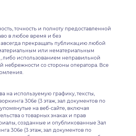
ьность, точность и полноту предоставленной
аво в любое время и без
 навсегда прекращать публикацию любой
с материальным или нематериальным
, либо использованием неправильной
 небрежности со стороны оператора. Все
домления.
ва на используемую графику, тексты,
оркинга 306е (3 этаж, зал документов по
 упомянутые на веб-сайте, включая
ьства о товарных знаках и прав
ериалы, созданные и опубликованные Зал
нга 306е (3 этаж, зал документов по