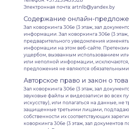
Телефон: +375259459328
Электронная почта: artnlb@yandex.by
Содержание онлайн-предлож
Зал коворкинга 306е (3 этаж, зал документ
информации. Зал коворкинга 306е (3 этаж, 
предварительного уведомления изменять,
информации на этом веб-сайте. Претензи
ущербом, вызванным использованием ил
или неполной информации, исключаются, 
предложения не являются обязательными 
Авторское право и закон о тов
Зал коворкинга 306е (3 этаж, зал докумен
звуковые файлы и видеозаписи во всех пуб
искусству), или полагаться на данные, не
защищенные третьими лицами, подпадают 
собственности их соответствующих зарег
коворкинга 306е (3 этаж, зал документов п