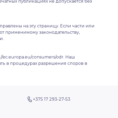
ечатных публикациях не допускается без
направлены на эту страницу. Если части или
уют применимому законодательству,
и.
://ec.europa.eu/consumers/odr
. Наш
ать в процедурах разрешения споров в
+375 17 293-27-53