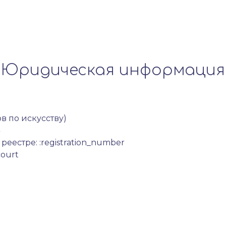
Юридическая информация
ов по искусству)
естре: :registration_number
court