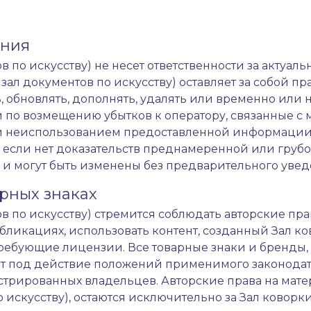
ения
ов по искусству) не несет ответственности за актуал
зал документов по искусству) оставляет за собой пр
 обновлять, дополнять, удалять или временно или
и по возмещению убытков к оператору, связанные 
и неиспользованием предоставленной информации
если нет доказательств преднамеренной или грубой
и могут быть изменены без предварительного уве
арных знаках
тов по искусству) стремится соблюдать авторские пра
ликациях, использовать контент, созданный Зал ков
 требующие лицензии. Все товарные знаки и бренды,
под действие положений применимого законодател
истрированных владельцев. Авторские права на мат
о искусству), остаются исключительно за Зал коворки